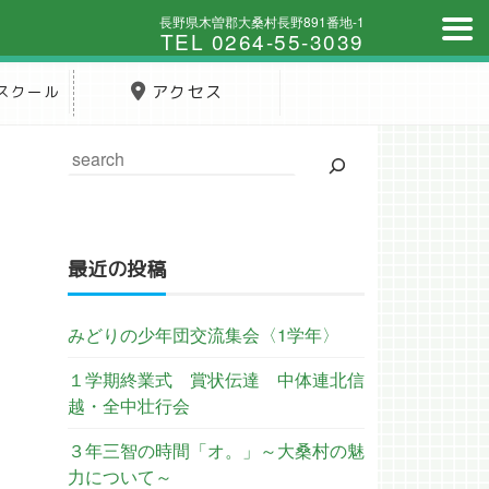
長野県木曽郡大桑村長野891番地-1
TEL 0264-55-3039
スクール
アクセス
最近の投稿
みどりの少年団交流集会〈1学年〉
１学期終業式 賞状伝達 中体連北信
越・全中壮行会
３年三智の時間「オ。」～大桑村の魅
力について～