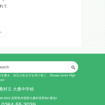
れて
 »
を磨き、自己の生き方を切り拓く Okuwa Junior High
ool
桑村立 大桑中学校
99-5503 長野県木曽郡大桑村長野891番地1
0264-55-3039