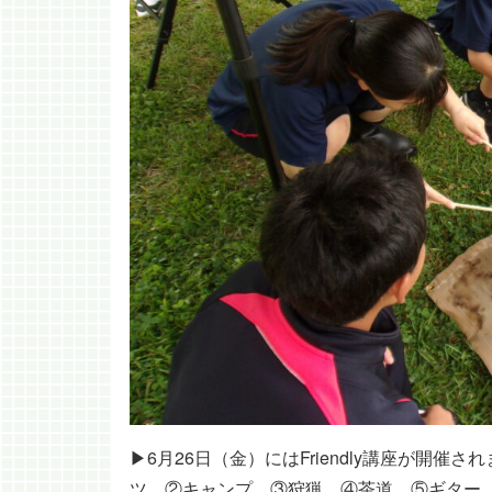
▶6月26日（金）にはFriendly講座が
ツ ②キャンプ ③狩猟 ④茶道 ⑤ギター