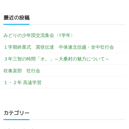
最近の投稿
みどりの少年団交流集会〈1学年〉
１学期終業式 賞状伝達 中体連北信越・全中壮行会
３年三智の時間「オ。」～大桑村の魅力について～
吹奏楽部 壮行会
１・２年 高遠学習
カテゴリー