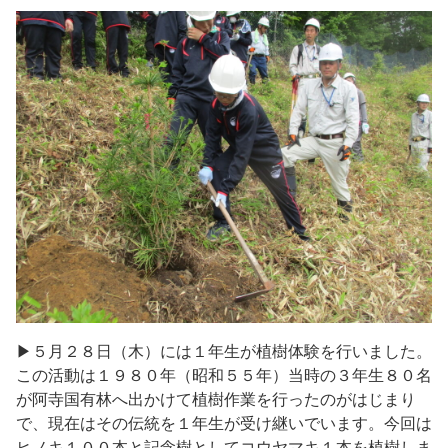
▶５月２８日（木）には１年生が植樹体験を行いました。
この活動は１９８０年（昭和５５年）当時の３年生８０名
が阿寺国有林へ出かけて植樹作業を行ったのがはじまり
で、現在はその伝統を１年生が受け継いでいます。今回は
ヒノキ１００本と記念樹としてコウヤマキ１本を植樹しま