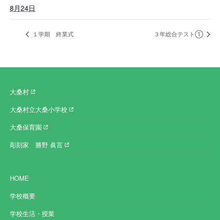
8月24日
１学期 終業式
３年総合テスト①
大桑村
大桑村立大桑小学校
大桑保育園
彫刻家 勝野 眞言
HOME
学校概要
学校生活・授業