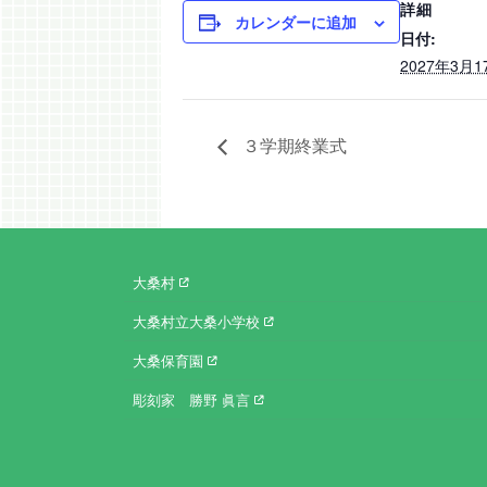
詳細
カレンダーに追加
日付:
2027年3月1
３学期終業式
大桑村
大桑村立大桑小学校
大桑保育園
彫刻家 勝野 眞言